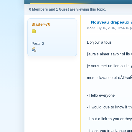
0 Members and 1 Guest are viewing this topic.
Nouveau drapeaux 
฿lade∞70
«
on:
July 16, 2016, 07:54:16 
Bonjour a tous
Posts: 2
j'aurais aimer savoir si i
je vous met un lien ou il
merci d'avance et dÃ©solÃ©
- Hello everyone
- I would love to know if
- I put a link to you or the
- thank you in advance and