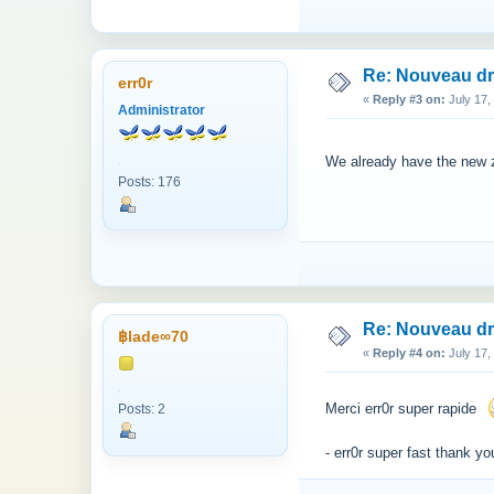
Re: Nouveau d
err0r
«
Reply #3 on:
July 17,
Administrator
We already have the new 
Posts: 176
Re: Nouveau d
฿lade∞70
«
Reply #4 on:
July 17,
Merci err0r super rapide
Posts: 2
- err0r super fast thank yo