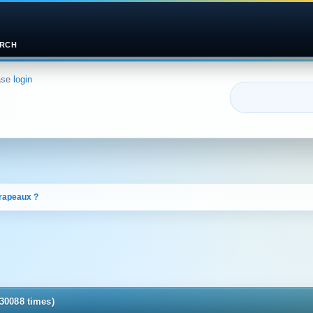
RCH
ase
login
rapeaux ?
30088 times)