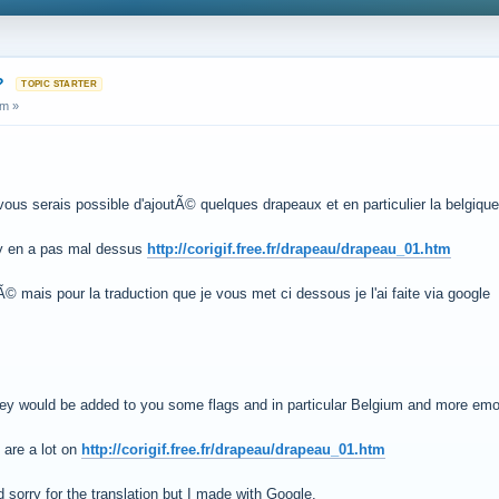
?
pm »
ls vous serais possible d'ajoutÃ© quelques drapeaux et en particulier la belgiq
s y en a pas mal dessus
http://corigif.free.fr/drapeau/drapeau_01.htm
 mais pour la traduction que je vous met ci dessous je l'ai faite via google
 they would be added to you some flags and in particular Belgium and more em
y are a lot on
http://corigif.free.fr/drapeau/drapeau_01.htm
 sorry for the translation but I made with Google.