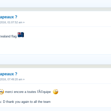
rapeaux ?
 2016, 01:07:52 am »
zealand flag
rapeaux ?
 2016, 07:49:20 am »
merci encore a toutes l'Ã©quipe
u: D thank you again to all the team