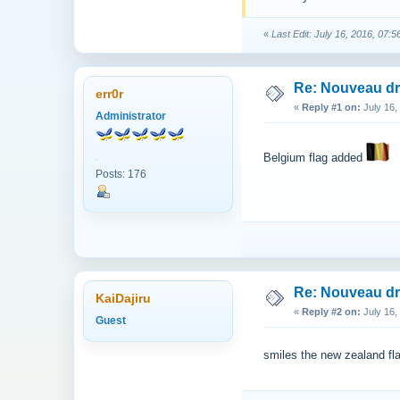
«
Last Edit: July 16, 2016, 07:
Re: Nouveau d
err0r
«
Reply #1 on:
July 16,
Administrator
Belgium flag added
Posts: 176
Re: Nouveau d
KaiDajiru
«
Reply #2 on:
July 16,
Guest
smiles the new zealand fla