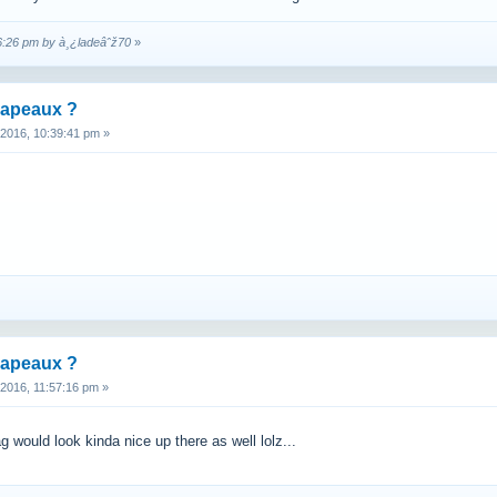
56:26 pm by à¸¿ladeâˆž70
»
rapeaux ?
 2016, 10:39:41 pm »
rapeaux ?
 2016, 11:57:16 pm »
g would look kinda nice up there as well lolz...