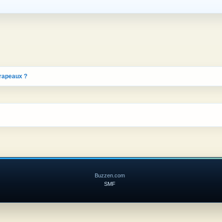
rapeaux ?
Buzzen.com
SMF