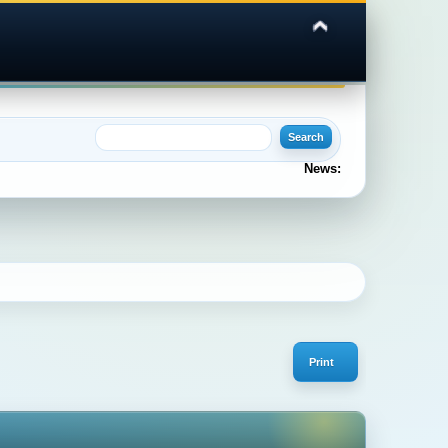
News:
Print