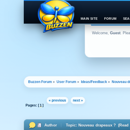
MAIN SITE
FORUM
SEA
Welcome,
Guest
. Ple
Buzzen Forum
»
User Forum
»
Ideas/Feedback
»
Nouveau d
« previous
next »
Pages: [
1
]
Author
Topic: Nouveau drapeaux ? (Read 