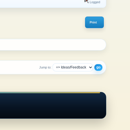
Logged
Print
Jump to: